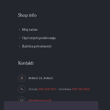
Shop info
Moj račun
Opći uvjeti poslovanja
Zaštita privatnosti
Kontakti
Bektež 24, Bektež
Goran
098 468 950
- Gordana
099 310 6831
info@pjenusci.hr