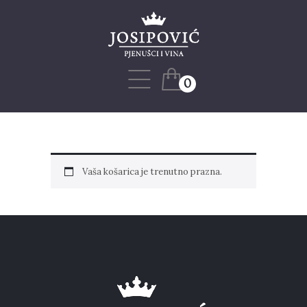
Naslovnica
Naša priča
Web shop
0
Blog
Projekti
Kontakt
Vaša košarica je trenutno prazna.