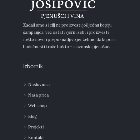
Zadali smo si cilj ne proizvesti još jednu kopiju
šampanjca, već ostati vjerni sebi i proizvesti
nešto novo i prepoznatljivo jer želimo da kupci u
budućnosti traže baš to – slavonski pjenušac.
Izbornik
Naslovnica
Naša priča
Web shop
Blog
Projekti
Kontakt