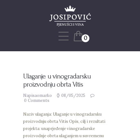
Naslovnica
Naša priča
Web shop
0
Blog
Projekti
Kontakt
Ulaganje u vinogradarsku
proizvodnju obrta Vitis
Napisaomarko
08/05/2025
0
Comments
Naziv ulaganja: Ulaganje u vinogradarsku
proizvodnju obrta Vitis Opis, cilj i rezultati
projekta: unaprjeđenje vinogradarske
proizvodnje obrta ulaganjem u suvremenu