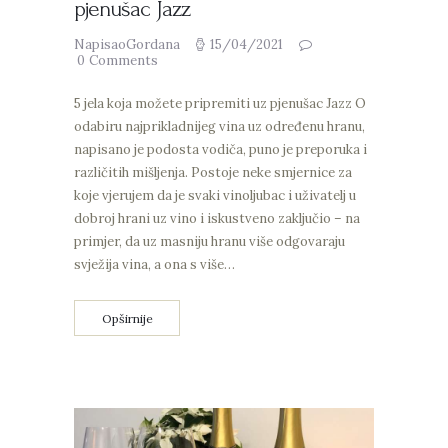
pjenušac Jazz
NapisaoGordana
15/04/2021
0
Comments
5 jela koja možete pripremiti uz pjenušac Jazz O
odabiru najprikladnijeg vina uz određenu hranu,
napisano je podosta vodiča, puno je preporuka i
različitih mišljenja. Postoje neke smjernice za
koje vjerujem da je svaki vinoljubac i uživatelj u
dobroj hrani uz vino i iskustveno zaključio – na
primjer, da uz masniju hranu više odgovaraju
svježija vina, a ona s više…
Opširnije