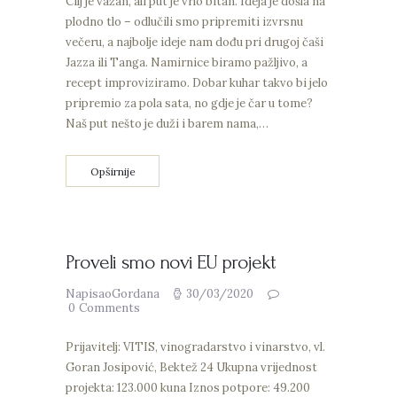
Cilj je važan, ali put je vrlo bitan. Ideja je došla na
plodno tlo – odlučili smo pripremiti izvrsnu
večeru, a najbolje ideje nam dođu pri drugoj čaši
Jazza ili Tanga. Namirnice biramo pažljivo, a
recept improviziramo. Dobar kuhar takvo bi jelo
pripremio za pola sata, no gdje je čar u tome?
Naš put nešto je duži i barem nama,…
Opširnije
Proveli smo novi EU projekt
NapisaoGordana
30/03/2020
0
Comments
Prijavitelj: VITIS, vinogradarstvo i vinarstvo, vl.
Goran Josipović, Bektež 24 Ukupna vrijednost
projekta: 123.000 kuna Iznos potpore: 49.200