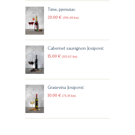
Time, pjenušac
20
00
€
(150
69
kn)
Cabernet sauvignon Josipović
15
00
€
(113
02
kn)
Graševina Josipović
10
00
€
(75
35
kn)