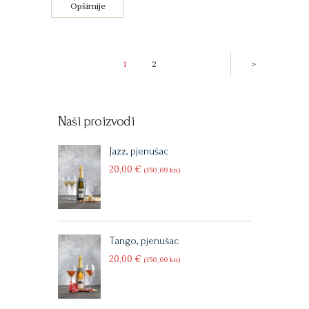
Opširnije
Navigacija
PAGE
1
PAGE
2
>
objava
Naši proizvodi
Jazz, pjenušac
20
00
€
(150
69
kn)
Tango, pjenušac
20
00
€
(150
69
kn)