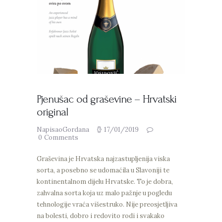
Pjenušac od graševine – Hrvatski
original
NapisaoGordana
17/01/2019
0
Comments
Graševina je Hrvatska najzastupljenija viska
sorta, a posebno se udomaćila u Slavoniji te
kontinentalnom dijelu Hrvatske. To je dobra,
zahvalna sorta koja uz malo pažnje u pogledu
tehnologije vraća višestruko. Nije preosjetljiva
na bolesti, dobro i redovito rodi i svakako