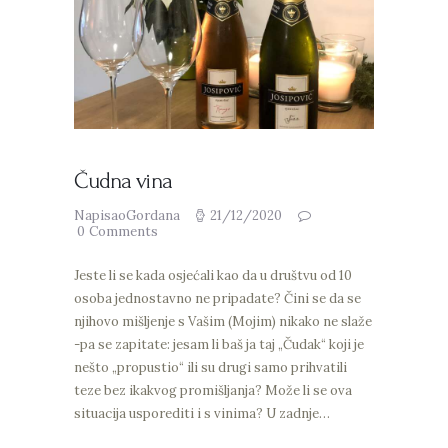
Čudna vina
NapisaoGordana
21/12/2020
0
Comments
Jeste li se kada osjećali kao da u društvu od 10
osoba jednostavno ne pripadate? Čini se da se
njihovo mišljenje s Vašim (Mojim) nikako ne slaže
-pa se zapitate: jesam li baš ja taj „Čudak“ koji je
nešto „propustio“ ili su drugi samo prihvatili
teze bez ikakvog promišljanja? Može li se ova
situacija usporediti i s vinima? U zadnje…