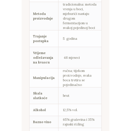
tradicionalna: metoda
vrenja u boci,
Metoda
mjehurići nastaju
proizvodnje
drugom
fermentacijom u
svakoj pojedinoj boci
Trajanje
5 godina
postupka
Vrijeme
odležavanja
48 mjeseci
na kvascu
ručna; tijekom
proizvodnje, svaka
Manipulacija
boca tretira se
pojedinačno
Skala
brut
slatkoće
Alkohol
12,5% vol.
65% graševina i 35%
Bazno vino
rajnski rizling