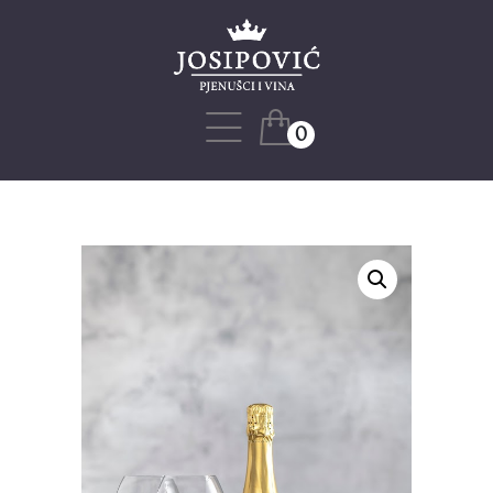
Naslovnica
Naša priča
Web shop
0
Blog
Projekti
Kontakt