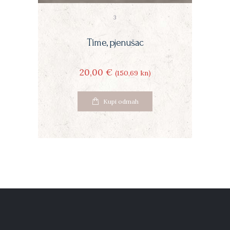
3
Time, pjenušac
20
00
€
(150
69
kn)
Kupi odmah