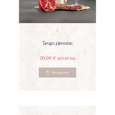
2
Tango, pjenušac
20
00
€
(150
69
kn)
Pročitaj više