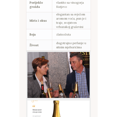
Porijeklo
vlastito sa vinogorja
grožđa
Kutjevo
elegantan sa svježom
aromom voća, pun je i
Miris i okus
traje, svojstven
vrhunskoj graševini
Boja
zlatnožuta
dugotrajno perlanje u
Živost
sitnim mjehurićima