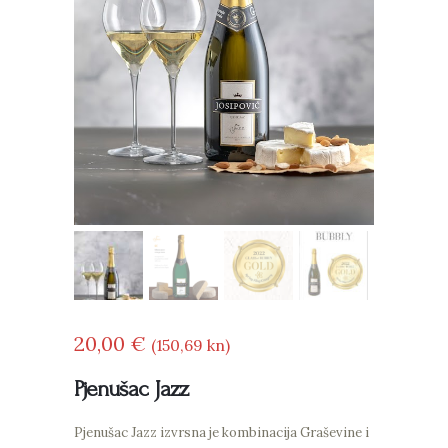
20
00
€
(150
69
kn)
Pjenušac Jazz
Pjenušac Jazz izvrsna je kombinacija Graševine i