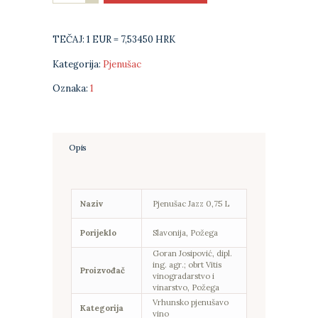
pjenušac
količina
TEČAJ: 1 EUR = 7,53450 HRK
Kategorija:
Pjenušac
Oznaka:
1
Opis
Naziv
Pjenušac Jazz 0,75 L
Porijeklo
Slavonija, Požega
Goran Josipović, dipl.
ing. agr.; obrt Vitis
Proizvođač
vinogradarstvo i
vinarstvo, Požega
Vrhunsko pjenušavo
Kategorija
vino