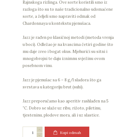
Rajnskoga rizlinga. Ove sorte koristili smo iz
razloga što su to naše tradicionalno udomaćene
sorte, a željeli smo napraviti odmak od
Chardonnaya u kontekstu pjenušaca.
Jazz je rađen po klasičnoj metodi (metoda vrenja
u boci). Odležao je na kvascima četiri godine što
mu daje zreo i bogat okus. Mjehurići su sitni i
mnogobrojni te daju iznimnu svježinu ovom
posebnom vinu.
Jazz je pjenušac sa 6 – 8 g/l sladora što ga
svrstava u kategoriju brut (suhi).
Jazz preporučamo kao aperitiv rashlađen na 5
˚C. Dobro se slaže uz ribu, rižoto, piletinu,
tjesteninu, plodove mora, ali i uz slastice.
Jazz,
Kupi odmah