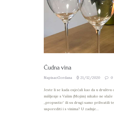
Čudna vina
NapisaoGordana
21/12/2020
0
Jeste li se kada osjećali kao da u društv
mišljenje s Vašim (Mojim) nikako ne slaže -
„propustio“ ili su drugi samo prihvatili t
usporediti i s vinima? U zadnje…