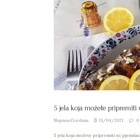
5 jela koja možete pripremiti 
NapisaoGordana
15/04/2021
0
5 jela koja možete pripremiti uz pjenušac