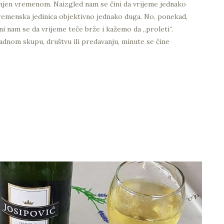
injen vremenom. Naizgled nam se čini da vrijeme jednako
vremenska jedinica objektivno jednako duga. No, ponekad,
 nam se da vrijeme teče brže i kažemo da „proleti“.
nom skupu, društvu ili predavanju, minute se čine