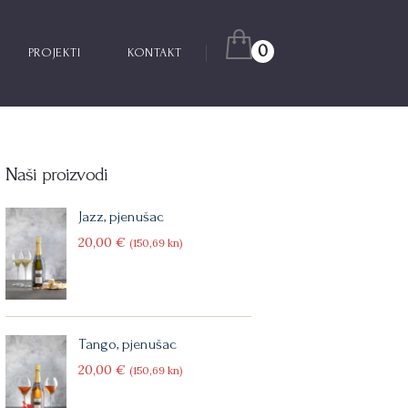
0
PROJEKTI
KONTAKT
Naši proizvodi
Jazz, pjenušac
20
00
€
(150
69
kn)
Tango, pjenušac
20
00
€
(150
69
kn)