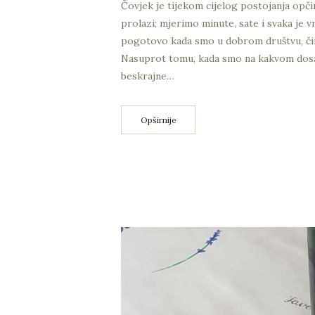
Čovjek je tijekom cijelog postojanja opč
prolazi; mjerimo minute, sate i svaka je 
pogotovo kada smo u dobrom društvu, čini
Nasuprot tomu, kada smo na kakvom dosad
beskrajne…
Opširnije