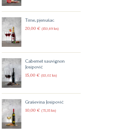
Time, pjenušac
20
00
€
(150
69
kn)
Cabernet sauvignon
Josipović
15
00
€
(113
02
kn)
Graševina Josipović
10
00
€
(75
35
kn)