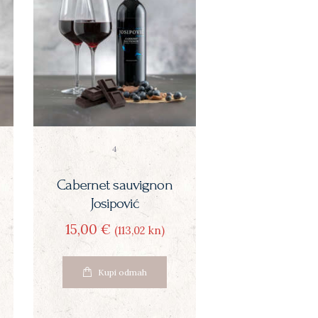
4
Cabernet sauvignon
Josipović
15
00
€
(113
02
kn)
Kupi odmah