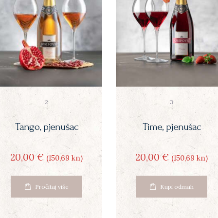
2
3
Tango, pjenušac
Time, pjenušac
20
00
€
20
00
€
(150
69
kn)
(150
69
kn)
Pročitaj više
Kupi odmah