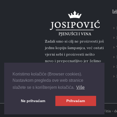
Iz
Zadali smo si cilj ne proizvesti još
jednu kopiju šampanjca, već ostati
vjerni sebi i proizvesti nešto
novo i prepoznatljivo jer želimo
da kupci u budućnosti traže baš to
– slavonski pjenušac.
Koristimo kolačiće (Browser cookies).
Nastavkom pregleda ove web stranice
slažete se s korištenjem kolačića.
Više
Ne prihvaćam
Prihvaćam
© 2026. Vinogradarstvo i vinarstvo Vitis - 