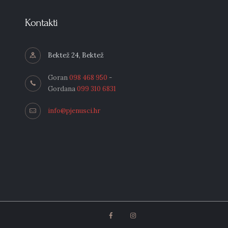
Kontakti
Bektež 24, Bektež
Goran
098 468 950
-
Gordana
099 310 6831
info@pjenusci.hr