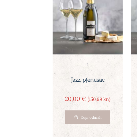
1
Jazz, pjenušac
20
00
€
(150
69
kn)
Kupi odmah