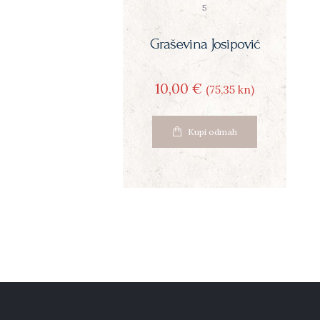
5
Graševina Josipović
10
00
€
(75
35
kn)
Kupi odmah