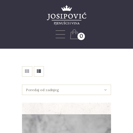
Naslovnica
Naša priča
Web shop
0
Blog
Projekti
Kontakt