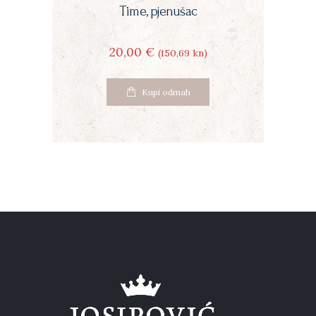
Time, pjenušac
20
00
€
(150
69
kn)
Kupi odmah