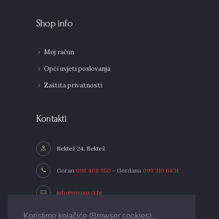
Shop info
Moj račun
Opći uvjeti poslovanja
Zaštita privatnosti
Kontakti
Bektež 24, Bektež
Goran
098 468 950
- Gordana
099 310 6831
info@pjenusci.hr
Koristimo kolačiće (Browser cookies).