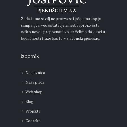
Zadali smo si cilj ne proizvesti još jednu kopiju
šampanjca, već ostati vjerni sebi i proizvesti
nešto novo i prepoznatljivo jer želimo da kupci u
budućnosti traže baš to – slavonski pjenušac.
Izbornik
Naslovnica
Naša priča
Web shop
Blog
Projekti
Kontakt