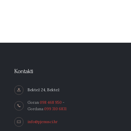
Kontakti
Bektež 24, Bektež
Goran
098 468 950
-
Gordana
099 310 6831
info@pjenusci.hr