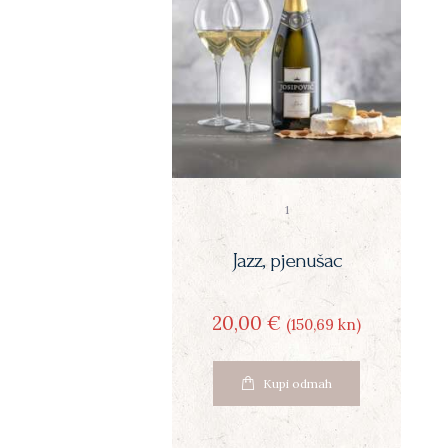
1
Jazz, pjenušac
20
00
€
(150
69
kn)
Kupi odmah