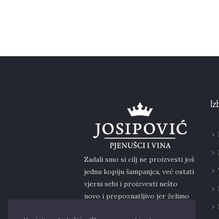
Iz
Zadali smo si cilj ne proizvesti još
jednu kopiju šampanjca, već ostati
vjerni sebi i proizvesti nešto
novo i prepoznatljivo jer želimo
da kupci u budućnosti traže baš to