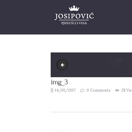
Naslovnica
Naša priča
Web shop
Blog
img_2
Projekti
Kontakt
img_3
14/01/2017
0
Comments
28
Vi
Navigacija
objava