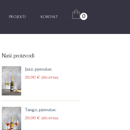
0
PROJEKTI
KONTAKT
Naši proizvodi
pe-field-nature-51947
Jazz, pjenušac
20
00
€
(150
69
kn)
Tango, pjenušac
20
00
€
(150
69
kn)