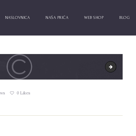
NASLOVNICA
NAŠA PRIČA
WEB SHOP
BLOG
tuscany-gra
ews
0
Likes