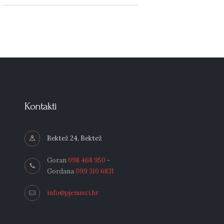
Kontakti
Bektež 24, Bektež
Goran
098 468 950
-
Gordana
099 310 6831
info@pjenusci.hr