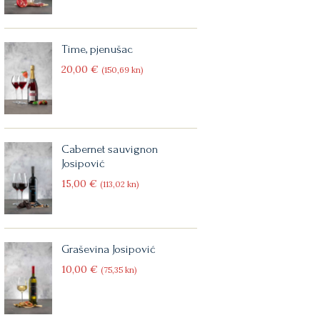
Time, pjenušac
20
00
€
(150
69
kn)
Cabernet sauvignon
Josipović
15
00
€
(113
02
kn)
Graševina Josipović
10
00
€
(75
35
kn)