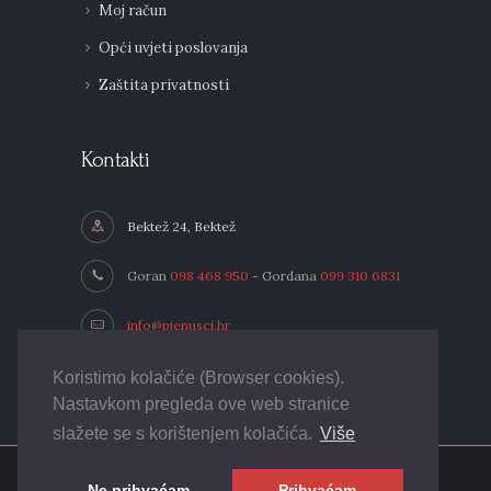
Moj račun
Opći uvjeti poslovanja
Zaštita privatnosti
Kontakti
Bektež 24, Bektež
Goran
098 468 950
- Gordana
099 310 6831
info@pjenusci.hr
Koristimo kolačiće (Browser cookies).
Nastavkom pregleda ove web stranice
slažete se s korištenjem kolačića.
Više
© 2026. Vinogradarstvo i vinarstvo Vitis - design &
Ne prihvaćam
Prihvaćam