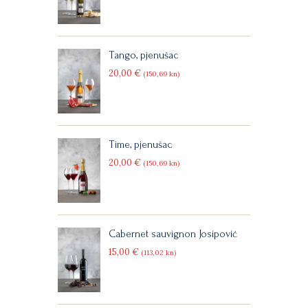
Tango, pjenušac
20
00
€
(150
69
kn)
Time, pjenušac
20
00
€
(150
69
kn)
Cabernet sauvignon Josipović
15
00
€
(113
02
kn)