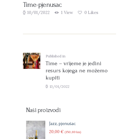
Time-pjenusac
10/01/2022
1
View
0
Likes
Navigacija
objava
Published in
Previous
Time – vrijeme je jedini
post:
resurs kojega ne možemo
kupiti
13/01/2022
Naši proizvodi
Jazz, pjenušac
20
00
€
(150
69
kn)