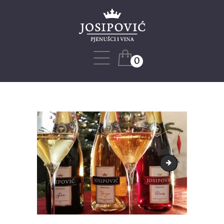
Naslovnica
Naša priča
Web shop
0
Blog
Projekti
Kontakt
time-etiketa