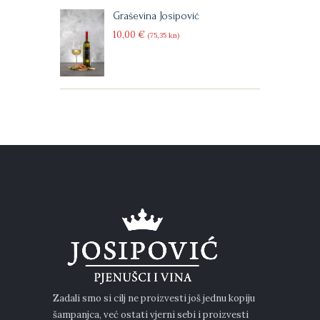
Graševina Josipović
10
00
€
(75
35
kn)
Zadali smo si cilj ne proizvesti još jednu kopiju
šampanjca, već ostati vjerni sebi i proizvesti